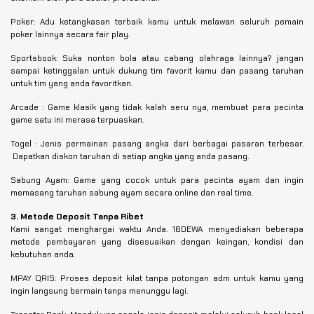
Poker: Adu ketangkasan terbaik kamu untuk melawan seluruh pemain
poker lainnya secara fair play.
Sportsbook: Suka nonton bola atau cabang olahraga lainnya? jangan
sampai ketinggalan untuk dukung tim favorit kamu dan pasang taruhan
untuk tim yang anda favoritkan.
Arcade : Game klasik yang tidak kalah seru nya, membuat para pecinta
game satu ini merasa terpuaskan.
Togel : Jenis permainan pasang angka dari berbagai pasaran terbesar.
Dapatkan diskon taruhan di setiap angka yang anda pasang.
Sabung Ayam: Game yang cocok untuk para pecinta ayam dan ingin
memasang taruhan sabung ayam secara online dan real time.
3. Metode Deposit Tanpa Ribet
Kami sangat menghargai waktu Anda. 16DEWA menyediakan beberapa
metode pembayaran yang disesuaikan dengan keingan, kondisi dan
kebutuhan anda.
MPAY QRIS: Proses deposit kilat tanpa potongan adm untuk kamu yang
ingin langsung bermain tanpa menunggu lagi.